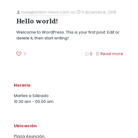
hola@sinton-nison.com
on
11 diciembre, 2019
Hello world!
Welcome to WordPress. This is your first post. Edit or
delete it, then start writing!
0
0
Read more
Horario
Martes a Sábado
10:30 am - 00:00 am
Ubicación
Plaza Asunción,