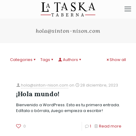
hola@sinton-nison.com
Categories
Tags
Authors
Show all
hola@sinton-nison.com
on
28 diciembre, 2023
¡Hola mundo!
Bienvenido a WordPress. Esta es tu primera entrada.
Edítala o bórrala, ¡luego empieza a escribir!
0
1
Read more