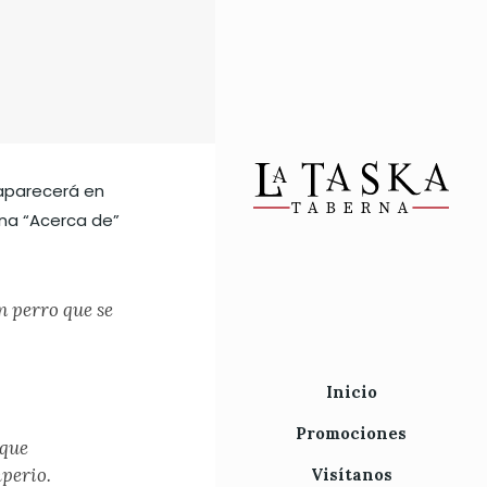
 aparecerá en
ina “Acerca de”
n perro que se
Inicio
Promociones
 que
mperio.
Visítanos